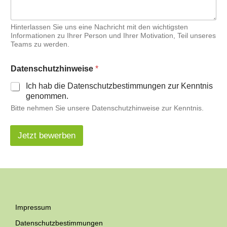
Hinterlassen Sie uns eine Nachricht mit den wichtigsten
Informationen zu Ihrer Person und Ihrer Motivation, Teil unseres
Teams zu werden.
*
Datenschutzhinweise
*
D
a
Ich hab die Datenschutzbestimmungen zur Kenntnis
t
genommen.
e
Bitte nehmen Sie unsere Datenschutzhinweise zur Kenntnis.
n
s
c
Jetzt bewerben
h
u
t
z
h
i
n
w
Impressum
e
Datenschutzbestimmungen
i